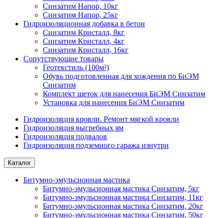
Синзатим Напор, 10кг
Синзатим Напор, 25кг
Гидроизоляционная добавка в бетон
Синзатим Кристалл, 8кг
Синзатим Кристалл, 4кг
Синзатим Кристалл, 16кг
Сопутствующие товары
Геотекстиль (100м²)
Обувь подготовленная для хождения по БиЭМ
Синзатим
Комплект щеток для нанесения БиЭМ Синзатим
Установка для нанесения БиЭМ Синзатим
Гидроизоляция кровли. Ремонт мягкой кровли
Гидроизоляция выгребных ям
Гидроизоляция подвалов
Гидроизоляция подземного гаража изнутри
Каталог
Битумно-эмульсионная мастика
Битумно-эмульсионная мастика Синзатим, 5кг
Битумно-эмульсионная мастика Синзатим, 11кг
Битумно-эмульсионная мастика Синзатим, 20кг
Битумно-эмульсионная мастика Синзатим, 50кг