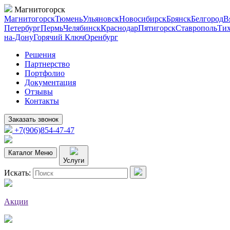
Магнитогорск
Магнитогорск
Тюмень
Ульяновск
Новосибирск
Брянск
Белгород
В
Петербург
Пермь
Челябинск
Краснодар
Пятигорск
Ставрополь
Тих
на-Дону
Горячий Ключ
Оренбург
Решения
Партнерство
Портфолио
Документация
Отзывы
Контакты
Заказать звонок
+7(906)854-47-47
Каталог
Меню
Услуги
Искать:
Акции