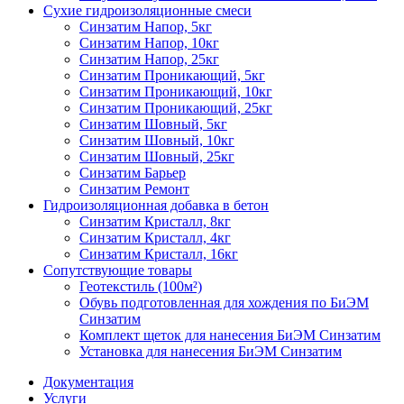
Сухие гидроизоляционные смеси
Синзатим Напор, 5кг
Синзатим Напор, 10кг
Синзатим Напор, 25кг
Синзатим Проникающий, 5кг
Синзатим Проникающий, 10кг
Синзатим Проникающий, 25кг
Синзатим Шовный, 5кг
Синзатим Шовный, 10кг
Синзатим Шовный, 25кг
Синзатим Барьер
Синзатим Ремонт
Гидроизоляционная добавка в бетон
Синзатим Кристалл, 8кг
Синзатим Кристалл, 4кг
Синзатим Кристалл, 16кг
Сопутствующие товары
Геотекстиль (100м²)
Обувь подготовленная для хождения по БиЭМ
Синзатим
Комплект щеток для нанесения БиЭМ Синзатим
Установка для нанесения БиЭМ Синзатим
Документация
Услуги