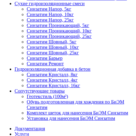
Сухие гидроизоляционные смеси
Синзатим Напор, 5кг
Синзатим Напор, 10кг
Синзатим Напор, 25кг
Синзатим Проникающий, 5кг
Синзатим Проникающий, 10кг
Синзатим Проникающий, 25кг
Синзатим Шовный, 5кг
Синзатим Шовный, 10кг
Синзатим Шовный, 25кг
Синзатим Барьер
Синзатим Ремонт
Гидроизоляционная добавка в бетон
Синзатим Кристалл, 8кг
Синзатим Кристалл, 4кг
Синзатим Кристалл, 16кг
Сопутствующие товары
Геотекстиль (100м²)
Обувь подготовленная для хождения по БиЭМ
Синзатим
Комплект щеток для нанесения БиЭМ Синзатим
Установка для нанесения БиЭМ Синзатим
Документация
Услуги