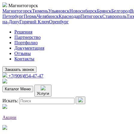
Магнитогорск
Магнитогорск
Тюмень
Ульяновск
Новосибирск
Брянск
Белгород
В
Петербург
Пермь
Челябинск
Краснодар
Пятигорск
Ставрополь
Тих
на-Дону
Горячий Ключ
Оренбург
Решения
Партнерство
Портфолио
Документация
Отзывы
Контакты
Заказать звонок
+7(906)854-47-47
Каталог
Меню
Услуги
Искать:
Акции