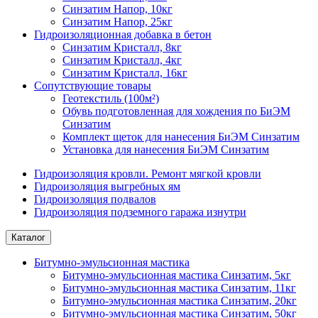
Синзатим Напор, 10кг
Синзатим Напор, 25кг
Гидроизоляционная добавка в бетон
Синзатим Кристалл, 8кг
Синзатим Кристалл, 4кг
Синзатим Кристалл, 16кг
Сопутствующие товары
Геотекстиль (100м²)
Обувь подготовленная для хождения по БиЭМ
Синзатим
Комплект щеток для нанесения БиЭМ Синзатим
Установка для нанесения БиЭМ Синзатим
Гидроизоляция кровли. Ремонт мягкой кровли
Гидроизоляция выгребных ям
Гидроизоляция подвалов
Гидроизоляция подземного гаража изнутри
Каталог
Битумно-эмульсионная мастика
Битумно-эмульсионная мастика Синзатим, 5кг
Битумно-эмульсионная мастика Синзатим, 11кг
Битумно-эмульсионная мастика Синзатим, 20кг
Битумно-эмульсионная мастика Синзатим, 50кг